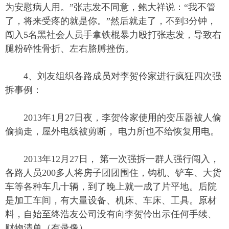
为安慰病人用。”张志发不同意，鲍大祥说：“我不管
了，将来受疼的就是你。”然后就走了，不到3分钟，
闯入5名黑社会人员手拿铁棍暴力殴打张志发，导致右
腿粉碎性骨折、左右胳膊挫伤。
4、刘友组织各路成员对李贺伶家进行疯狂四次强
拆事例：
2013年1月27日夜，李贺伶家使用的变压器被人偷
偷摘走，屋外电线被剪断， 电力所也不给恢复用电。
2013年12月27日， 第一次强拆一群人强行闯入，
各路人员200多人将房子团团围住，钩机、铲车、大货
车等各种车几十辆，到了晚上就一成了片平地。后院
是加工车间，有大量设备、机床、车床、工具。原材
料，自始至终浩友公司没有向李贺伶出示任何手续、
财物清单（有录像）。