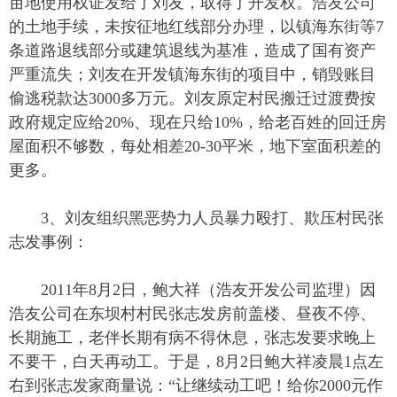
亩地使用权证发给了刘友，取得了开发权。浩友公司
的土地手续，未按征地红线部分办理，以镇海东街等7
条道路退线部分或建筑退线为基准，造成了国有资产
严重流失；刘友在开发镇海东街的项目中，销毁账目
偷逃税款达3000多万元。刘友原定村民搬迁过渡费按
政府规定应给20%、现在只给10%，给老百姓的回迁房
屋面积不够数，每处相差20-30平米，地下室面积差的
更多。
3、刘友组织黑恶势力人员暴力殴打、欺压村民张
志发事例：
2011年8月2日，鲍大祥（浩友开发公司监理）因
浩友公司在东坝村村民张志发房前盖楼、昼夜不停、
长期施工，老伴长期有病不得休息，张志发要求晚上
不要干，白天再动工。于是，8月2日鲍大祥凌晨1点左
右到张志发家商量说：“让继续动工吧！给你2000元作