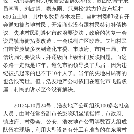
径，动用黑恶势力(根据受害群众举报，该团伙骨干成
员李青、刘占超、窦东雨、范房松)武力抢占东坝村
600亩土地，其中多数是基本农田。当时村委即没有开
会通知被占地村民，开发商业没有跟村民签订补偿协
议。失地村民到遵化市政府要说法，政府的答复一会
说是镇海街拓宽改造，一会说棚户区改造。失地村民
们带着质疑多次到遵化市委、市政府、市国土局、市
信访局讨要说法，并逐级向上级部门反映问题。而这
条路一走就是17年。遵化市的领导换了几届，因为违
纪被抓起来的也不下10个人了。当年的失地村民有的
也含恨离世。但，浩友地产公司依旧在遵化市飞扬跋
扈，村民的诉求至今没有解决。
2012年10月24号，浩友地产公司组织100多名社会
人员，由时任常务副市长彭晓明坐镇指挥，市政府、
镇政府、村委会、公安、浩友地产公司等数百人组成
队伍在现场，利用大型设备有分工有准备的在东坝村