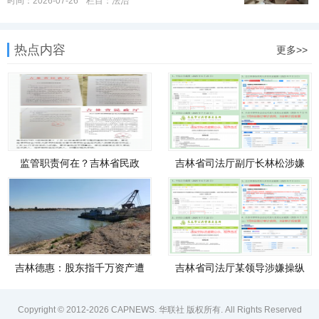
时间：2026-07-26
栏目：
法治
热点内容
更多>>
监管职责何在？吉林省民政
吉林省司法厅副厅长林松涉嫌
厅“阴
操纵
吉林德惠：股东指千万资产遭
吉林省司法厅某领导涉嫌操纵
侵吞
法律
Copyright © 2012-2026 CAPNEWS.
华联社
版权所有. All Rights Reserved