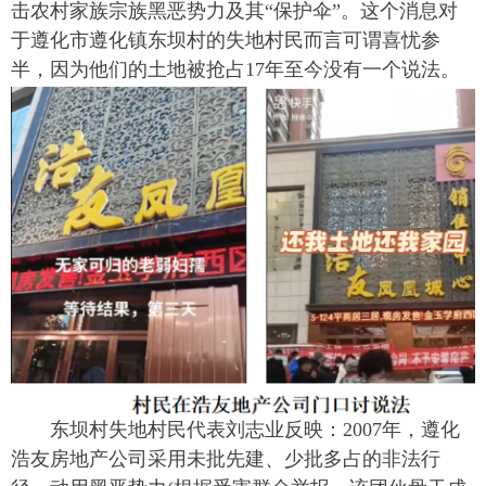
击农村家族宗族黑恶势力及其“保护伞”。这个消息对
于遵化市遵化镇东坝村的失地村民而言可谓喜忧参
半，因为他们的土地被抢占17年至今没有一个说法。
东坝村失地村民代表刘志业反映：2007年，遵化
浩友房地产公司采用未批先建、少批多占的非法行