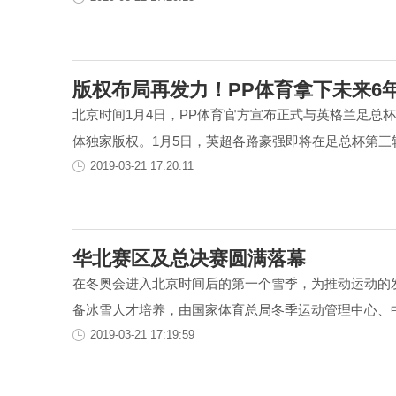
版权布局再发力！PP体育拿下未来6
北京时间1月4日，PP体育官方宣布正式与英格兰足总杯达
体独家版权。1月5日，英超各路豪强即将在足总杯第三轮
2019-03-21 17:20:11
华北赛区及总决赛圆满落幕
在冬奥会进入北京时间后的第一个雪季，为推动运动的
备冰雪人才培养，由国家体育总局冬季运动管理中心、中
2019-03-21 17:19:59