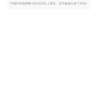
中国汽车新闻网 3月19日讯 上周五，宝马集团公布了2018
零售价...
年的财务业绩。2018年，宝马集团在全球共售出超过249
万辆汽车和超过16.5万辆摩托车，集团总收入达到974.8亿
欧元，税前利润达到...