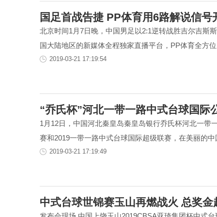
国足首战告捷 PP体育用6路解说信
北京时间1月7日晚，中国男足以2:1逆转战胜吉尔吉
国大陆地区的新媒体全程独家直播平台，PP体育全方位展
2019-03-21 17:19:54
“乔氏杯”河北一带一路中式台球国际
1月12日，中国河北秦皇岛秦皇岛银行乔氏杯河北一带
赛和2019一带一路中式台球国际超级联赛，在美丽的中国
2019-03-21 17:19:49
中式台球世锦赛玉山再燃战火 总奖金超
发布会现场 中国上饶玉山2019CBSA亚琦集团杯中