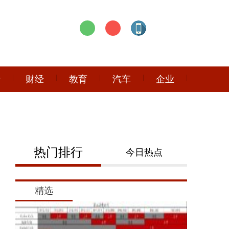
产
财经
教育
汽车
企业
热门排行
今日热点
精选