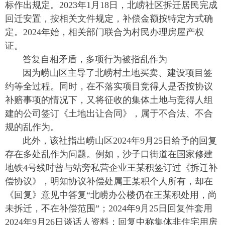
标作出规定。2023年1月18日，北崂社区拆迁居民完成
回迁安置，按相关文件规定，补偿金额按特定方式确
定。2024年始，相关部门联合为村民办理房屋产权
证。
答复自相矛盾，多项行为被指乱作为
因为崂山区主导了北崂村土地买卖、建设项目签
约等全过程。同时，在不落实项目竞得人是否按协议
补赔事项的情况下，又将征收的集体土地与竞得人组
建的公司签订《土地出让合同》，属于不合法、不合
规的乱作为。
此外，该社指出崂山区2024年9月25日给予的回复
存在多处乱作为问题。例如，沙子口街道在国家修建
地铁4号线时曾与站旁私营企业王某积签订过《拆迁补
偿协议》，明知协议补偿处属王某积个人所有，却在
《回复》意见中答复“北崂办公楼仍在王某积处用，尚
未拆迁，不在补偿范围”；2024年9月25日回复件套用
2024年9月26日谈话人资料；回复中称集体非住宅用房