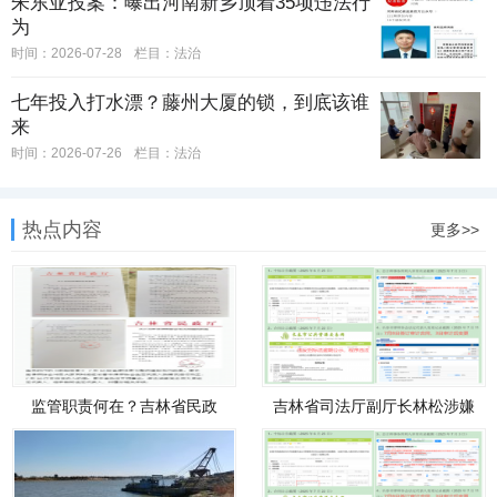
朱东亚投案：曝出河南新乡顶着35项违法行
为
时间：2026-07-28
栏目：
法治
七年投入打水漂？藤州大厦的锁，到底该谁
来
时间：2026-07-26
栏目：
法治
热点内容
更多>>
监管职责何在？吉林省民政
吉林省司法厅副厅长林松涉嫌
厅“阴
操纵