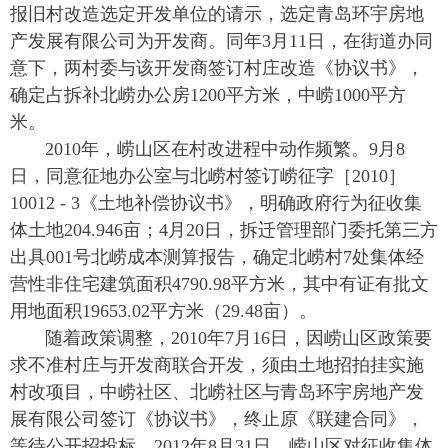
报旧村改造选定开发单位的请示，选定青岛环宇房地
产发展有限公司为开发商。同年3月11日，在街道办同
意下，两村委与该开发商签订村庄改造《协议书》，
确定占拆补北崂办公房1200平方米，中崂1000平方
米。
2010年，崂山区在村改进程中动作频繁。9月8
日，同意征地办公室与北崂村签订崂征字［2010］
10012 - 3《土地补偿协议书》，明确政府行为征收集
体土地204.946亩；4月20日，拆迁管理部门委托第三方
出具001号北崂成本测算报告，确定北崂村7处集体经
营性非住宅建筑面积4790.98平方米，其中有证有批文
用地面积19653.02平方米（29.48亩）。
随着政策调整，2010年7月16日，因崂山区政策要
求不准村庄与开发商联合开发，须由土地招拍挂实施
村改项目，中崂社区、北崂社区与青岛环宇房地产发
展有限公司签订《协议书》，终止原《联建合同》，
等待公开招投标。2012年8月31日，崂山区对征收集体