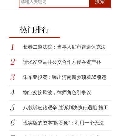
搜索
热门排行
长春二道法院：当事人庭审昏迷休克法
官
请求彻查盂县公交合作方侵吞资产补
贴，
朱东亚投案：曝出河南新乡顶着35项违
法
物业交接风波，律师角色引争议
八载诉讼路艰辛 胜诉判决执行遇阻 施工
现实版的资本“鲸吞象”：利用一个无法