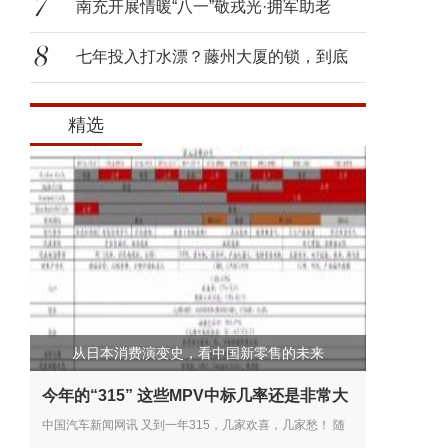
南充开展情暖“八一”敬戎光·拥军助老
七年投入打水漂？藤州大厦的锁，到底
该
精选
从日本消费演变史，看中国新零售的未来
今年的“315” 这些MPV中标几率还是非常大
中国汽车新闻网讯 又到一年315，几家欢喜，几家愁！ 随