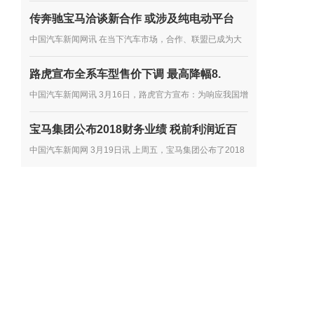
着315的临近，中国消费者协会也于近日发布了《2018年
传奔驰宝马洽谈新合作 或涉及纯电动平台
全国消协组织受理汽车产品投诉情况分析》。 按分析报告
中国汽车新闻网讯 在当下汽车市场，合作、联盟已成为大
显示，2018年全国...
多数车企谋发展的主流趋势，尤其是在产品开发方面。如多
路虎宣布全系车型售价下调 最高降幅8.
年前，雷诺、日产、三菱就达成了联盟合作协议，大众向其
中国汽车新闻网讯 3月16日，路虎官方宣布：为响应我国增
他车企...
值税税率下调政策的实施，第一时间将减税政策惠及中国消
宝马集团公布2018财务业绩 税前利润近百
费者，路虎提前下调在华销售的路虎品牌全系车型厂商建议
中国汽车新闻网 3月19日讯 上周五，宝马集团公布了2018
零售价...
年的财务业绩。2018年，宝马集团在全球共售出超过249
万辆汽车和超过16.5万辆摩托车，集团总收入达到974.8亿
欧元，税前利润达到...