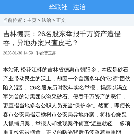
华联社
法治
当前位置：
主页
>
法治
> 正文
吉林德惠：26名股东举报千万资产遭侵
吞，异地办案只查皮毛？
2026-01-30 14:59
作者:曹玉露
本站讯 松花江畔的吉林省德惠市朝阳乡，本应是砂石
产业带动民生的沃土，却因一个盘踞多年的“砂霸”团伙
陷入混乱。26名股东历时数年实名举报，揭露以冯立
军为首的涉黑团伙盗采砂石、侵吞千万资产的恶行，
更直指当地多名公职人员充当“保护伞”。然而，即便长
春市公安局指定榆树市公安局异地办案，将核心嫌疑
人抓捕归案，举报人却发现案件侦查“避重就轻”，多项
重罪线索被搁置，正义的曙光背后仍笼罩着重重阴