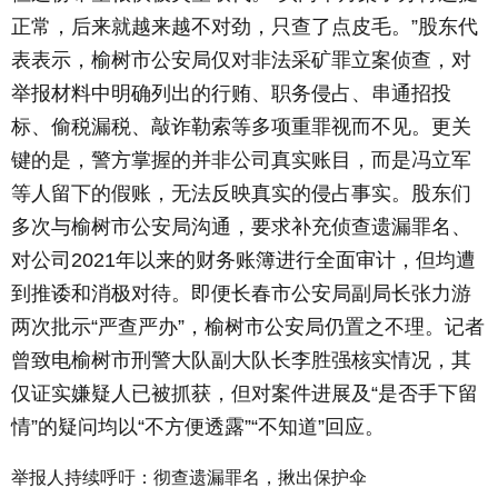
正常，后来就越来越不对劲，只查了点皮毛。”股东代
表表示，榆树市公安局仅对非法采矿罪立案侦查，对
举报材料中明确列出的行贿、职务侵占、串通招投
标、偷税漏税、敲诈勒索等多项重罪视而不见。更关
键的是，警方掌握的并非公司真实账目，而是冯立军
等人留下的假账，无法反映真实的侵占事实。股东们
多次与榆树市公安局沟通，要求补充侦查遗漏罪名、
对公司2021年以来的财务账簿进行全面审计，但均遭
到推诿和消极对待。即便长春市公安局副局长张力游
两次批示“严查严办”，榆树市公安局仍置之不理。记者
曾致电榆树市刑警大队副大队长李胜强核实情况，其
仅证实嫌疑人已被抓获，但对案件进展及“是否手下留
情”的疑问均以“不方便透露”“不知道”回应。
举报人持续呼吁：彻查遗漏罪名，揪出保护伞