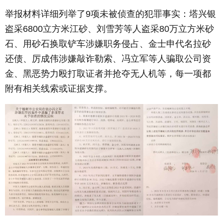
举报材料详细列举了9项未被侦查的犯罪事实：塔兴银
盗采6800立方米江砂、刘雪芳等人盗采80万立方米砂
石、用砂石换取铲车涉嫌职务侵占、金士申代名拉砂
还债、厉成伟涉嫌敲诈勒索、冯立军等人骗取公司资
金、黑恶势力殴打取证者并抢夺无人机等，每一项都
附有相关线索或证据支撑。