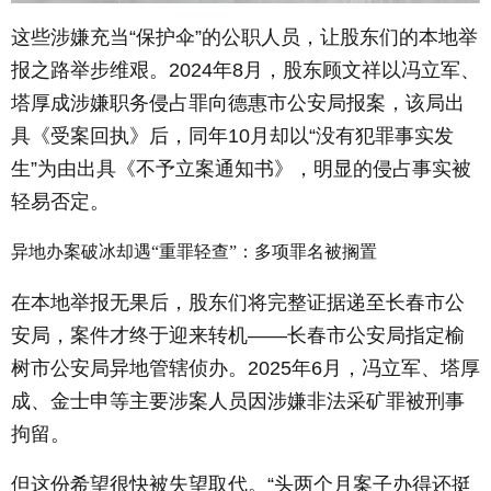
这些涉嫌充当“保护伞”的公职人员，让股东们的本地举
报之路举步维艰。2024年8月，股东顾文祥以冯立军、
塔厚成涉嫌职务侵占罪向德惠市公安局报案，该局出
具《受案回执》后，同年10月却以“没有犯罪事实发
生”为由出具《不予立案通知书》，明显的侵占事实被
轻易否定。
异地办案破冰却遇“重罪轻查”：多项罪名被搁置
在本地举报无果后，股东们将完整证据递至长春市公
安局，案件才终于迎来转机——长春市公安局指定榆
树市公安局异地管辖侦办。2025年6月，冯立军、塔厚
成、金士申等主要涉案人员因涉嫌非法采矿罪被刑事
拘留。
但这份希望很快被失望取代。“头两个月案子办得还挺