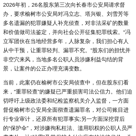
2026年初，26名股东第三次向长春市公安局请求督
办，要求榆树市公安局对冯立志、塔兴银、刘雪芳等
多名遗漏的犯罪嫌疑人补充侦查，对非法采矿的数量
和价值做司法鉴定，并向社会公开征集犯罪线索。“冯
立军团伙在当地经营多年，人脉复杂，我们担心有人
从中干预，让重罪轻判、漏罪不究。”股东们的担忧并
非空穴来风，当地多名公职人员涉嫌利益勾结的背
景，让案件的公正办理充满变数。
当前，此案仍在榆树市公安局侦查中，但在股东们看
来，“重罪轻查”的嫌疑已严重损害司法公信力。他们迫
切呼吁上级政法委和纪检监察机关介入监督，一方面
督促榆树市公安局全面彻查遗漏罪名，对公司账目进
行专业审计，还原所有犯罪事实;另一方面深挖背后
的“保护伞”，对涉嫌徇私枉法、滥用职权的公职人员严