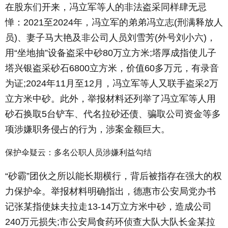
在股东们开来，冯立军等人的非法盗采同样肆无忌
惮：2021至2024年，冯立军的弟弟冯立志(刑满释放人
员)、妻子马大艳及非公司人员刘雪芳(外号刘小六)，
用“坐地抽”设备盗采中砂80万立方米;塔厚成指使儿子
塔兴银盗采砂石6800立方米，价值60多万元，有录音
为证;2024年11月至12月，冯立军等人又联手盗采2万
立方米中砂。此外，举报材料还列举了冯立军等人用
砂石换取5台铲车、代名拉砂还债、骗取公司资金等多
项涉嫌职务侵占的行为，涉案金额巨大。
保护伞疑云：多名公职人员涉嫌利益勾结
“砂霸”团伙之所以能长期横行，背后被指存在强大的权
力保护伞。举报材料明确指出，德惠市公安局党办书
记张某指使妹夫拉走13-14万立方米中砂，造成公司
240万元损失;市公安局食药环侦查大队大队长金某拉