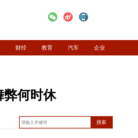
产
财经
教育
汽车
企业
舞弊何时休
搜索