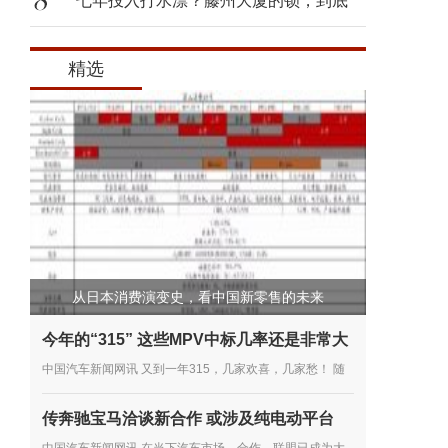
七年投入打水漂？藤州大厦的锁，到底
该
精选
从日本消费演变史，看中国新零售的未来
今年的“315” 这些MPV中标几率还是非常大
中国汽车新闻网讯 又到一年315，几家欢喜，几家愁！ 随
着315的临近，中国消费者协会也于近日发布了《2018年
传奔驰宝马洽谈新合作 或涉及纯电动平台
全国消协组织受理汽车产品投诉情况分析》。 按分析报告