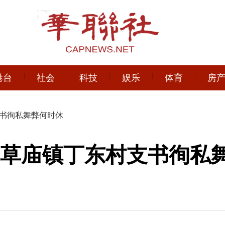
港台
社会
科技
娱乐
体育
房
支书徇私舞弊何时休
:草庙镇丁东村支书徇私