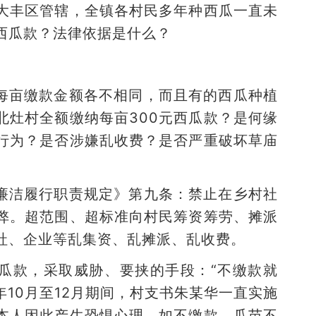
大丰区管辖，全镇各村民多年种西瓜一直未
西瓜款？法律依据是什么？
每亩缴款金额各不相同，而且有的西瓜种植
北灶村全额缴纳每亩300元西瓜款？是何缘
行为？是否涉嫌乱收费？是否严重破坏草庙
廉洁履行职责规定》第九条：禁止在乡村社
弊。超范围、超标准向村民筹资筹劳、摊派
社、企业等乱集资、乱摊派、乱收费。
瓜款，采取威胁、要挟的手段：“不缴款就
年10月至12月期间，村支书朱某华一直实施
本人因此产生恐惧心理，如不缴款，瓜苗不