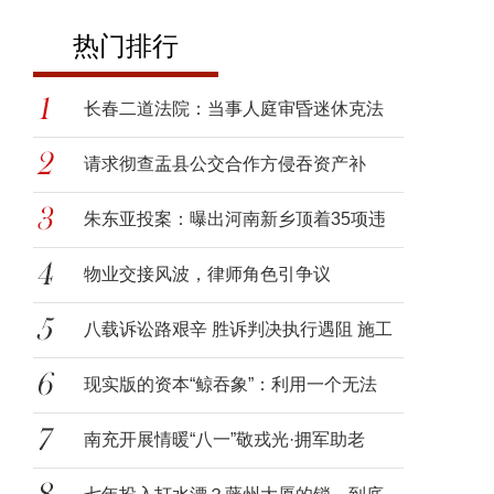
热门排行
长春二道法院：当事人庭审昏迷休克法
官
请求彻查盂县公交合作方侵吞资产补
贴，
朱东亚投案：曝出河南新乡顶着35项违
法
物业交接风波，律师角色引争议
八载诉讼路艰辛 胜诉判决执行遇阻 施工
现实版的资本“鲸吞象”：利用一个无法
南充开展情暖“八一”敬戎光·拥军助老