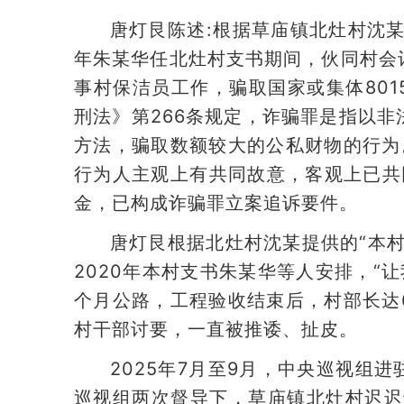
唐灯艮陈述:根据草庙镇北灶村沈某
年朱某华任北灶村支书期间，伙同村会
事村保洁员工作，骗取国家或集体80
刑法》第266条规定，诈骗罪是指以
方法，骗取数额较大的公私财物的行为
行为人主观上有共同故意，客观上已共
金，已构成诈骗罪立案追诉要件。
唐灯艮根据北灶村沈某提供的“本
2020年本村支书朱某华等人安排，“
个月公路，工程验收结束后，村部长达6
村干部讨要，一直被推诿、扯皮。
2025年7月至9月，中央巡视组
巡视组两次督导下，草庙镇北灶村迟迟于2