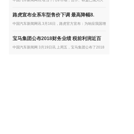
中国汽车新闻网讯 在当下汽车市场，合作、联盟已成为大
显示，2018年全国...
多数车企谋发展的主流趋势，尤其是在产品开发方面。如多
路虎宣布全系车型售价下调 最高降幅8.
年前，雷诺、日产、三菱就达成了联盟合作协议，大众向其
中国汽车新闻网讯 3月16日，路虎官方宣布：为响应我国增
他车企...
值税税率下调政策的实施，第一时间将减税政策惠及中国消
宝马集团公布2018财务业绩 税前利润近百
费者，路虎提前下调在华销售的路虎品牌全系车型厂商建议
中国汽车新闻网 3月19日讯 上周五，宝马集团公布了2018
零售价...
年的财务业绩。2018年，宝马集团在全球共售出超过249
万辆汽车和超过16.5万辆摩托车，集团总收入达到974.8亿
欧元，税前利润达到...