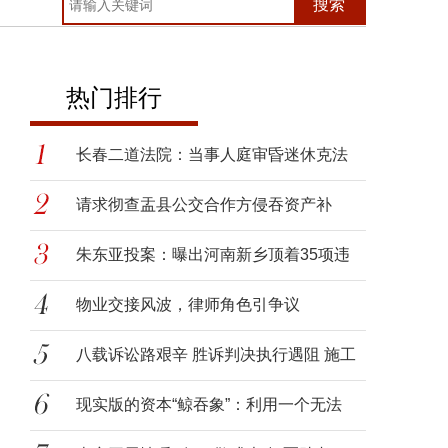
搜索
热门排行
长春二道法院：当事人庭审昏迷休克法
官
请求彻查盂县公交合作方侵吞资产补
贴，
朱东亚投案：曝出河南新乡顶着35项违
法
物业交接风波，律师角色引争议
八载诉讼路艰辛 胜诉判决执行遇阻 施工
现实版的资本“鲸吞象”：利用一个无法