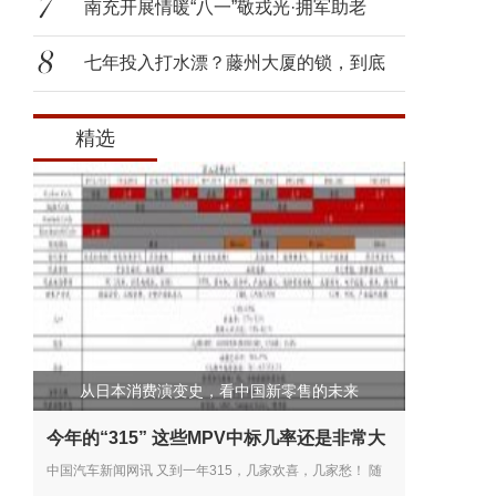
南充开展情暖“八一”敬戎光·拥军助老
七年投入打水漂？藤州大厦的锁，到底
该
精选
从日本消费演变史，看中国新零售的未来
今年的“315” 这些MPV中标几率还是非常大
中国汽车新闻网讯 又到一年315，几家欢喜，几家愁！ 随