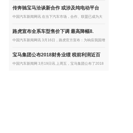
着315的临近，中国消费者协会也于近日发布了《2018年
传奔驰宝马洽谈新合作 或涉及纯电动平台
全国消协组织受理汽车产品投诉情况分析》。 按分析报告
中国汽车新闻网讯 在当下汽车市场，合作、联盟已成为大
显示，2018年全国...
多数车企谋发展的主流趋势，尤其是在产品开发方面。如多
路虎宣布全系车型售价下调 最高降幅8.
年前，雷诺、日产、三菱就达成了联盟合作协议，大众向其
中国汽车新闻网讯 3月16日，路虎官方宣布：为响应我国增
他车企...
值税税率下调政策的实施，第一时间将减税政策惠及中国消
宝马集团公布2018财务业绩 税前利润近百
费者，路虎提前下调在华销售的路虎品牌全系车型厂商建议
中国汽车新闻网 3月19日讯 上周五，宝马集团公布了2018
零售价...
年的财务业绩。2018年，宝马集团在全球共售出超过249
万辆汽车和超过16.5万辆摩托车，集团总收入达到974.8亿
欧元，税前利润达到...