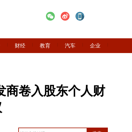
产
财经
教育
汽车
企业
发商卷入股东个人财
议