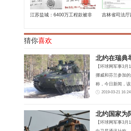
江苏盐城：6400万工程款被非
吉林省司法厅
法转移 亭湖
纵市场监
猜你
喜欢
北约在瑞典举
【环球网军事3月
挪威和芬兰参加的北
称，今日新闻，该演
2019-03-21 16:24
北约国家为
【环球网军事3月
向卫星通讯社称，斯