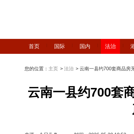
首页
国际
国内
法治
您的位置：
主页
>
法治
> 云南一县约700套商品
云南一县约700