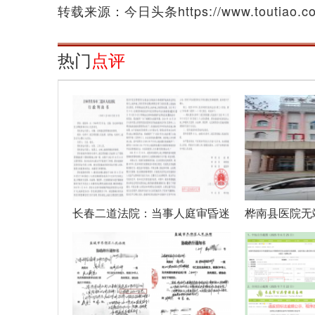
转载来源：今日头条https://www.toutiao.com/
热门
点评
长春二道法院：当事人庭审昏迷
桦南县医院无
休克法官
疗事故彻