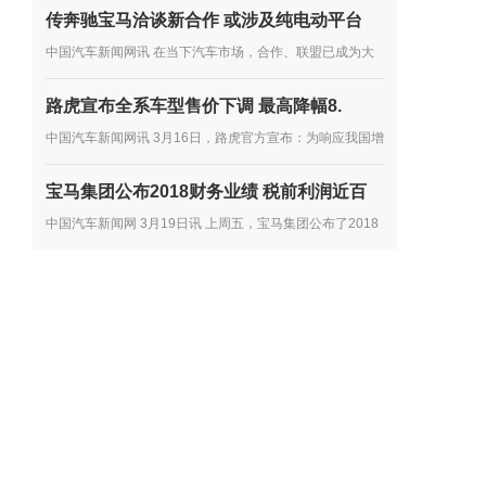
传奔驰宝马洽谈新合作 或涉及纯电动平台
全国消协组织受理汽车产品投诉情况分析》。 按分析报告
中国汽车新闻网讯 在当下汽车市场，合作、联盟已成为大
显示，2018年全国...
多数车企谋发展的主流趋势，尤其是在产品开发方面。如多
路虎宣布全系车型售价下调 最高降幅8.
年前，雷诺、日产、三菱就达成了联盟合作协议，大众向其
中国汽车新闻网讯 3月16日，路虎官方宣布：为响应我国增
他车企...
值税税率下调政策的实施，第一时间将减税政策惠及中国消
宝马集团公布2018财务业绩 税前利润近百
费者，路虎提前下调在华销售的路虎品牌全系车型厂商建议
中国汽车新闻网 3月19日讯 上周五，宝马集团公布了2018
零售价...
年的财务业绩。2018年，宝马集团在全球共售出超过249
万辆汽车和超过16.5万辆摩托车，集团总收入达到974.8亿
欧元，税前利润达到...