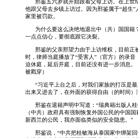
邢鉴五六岁就开始跟着父母上访。在上世
他跟父母去乡镇上访过。因为邢鉴属于“超生
家里被罚款。
为什么要这么决绝地退出中（共）国国籍
一点点信心，要彻底跟它决裂。
邢鉴的父亲邢望力由于上访维权，目前正
时，律师当庭播放了“受害人”（官方）的录
迫休庭，延后开庭，目前还没有进一步消息。
被戳穿）
“习近平上台之后，对我们家族的打压是
出来又进去了，在外面的获得自由（的时间）
邢鉴在退籍声明中写道：“瑞典籍出版人桂
（中共）政府具有强制恢复外国公民的中国国
新西兰的公民，我亦面临类似的安全隐患。”
邢鉴说，“中共把桂敏海从泰国家中绑架