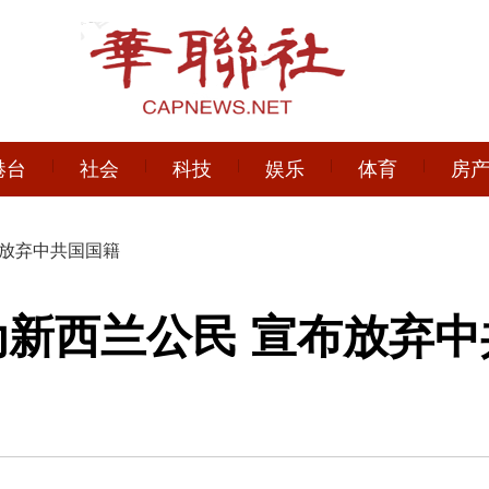
港台
社会
科技
娱乐
体育
房
布放弃中共国国籍
为新西兰公民 宣布放弃中