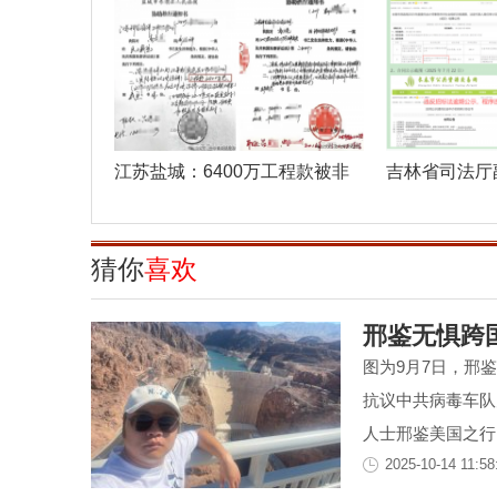
江苏盐城：6400万工程款被非
吉林省司法厅
法转移 亭湖
纵市场监
猜你
喜欢
邢鉴无惧跨
图为9月7日，邢
抗议中共病毒车队
人士邢鉴美国之行的
2025-10-14 11:58