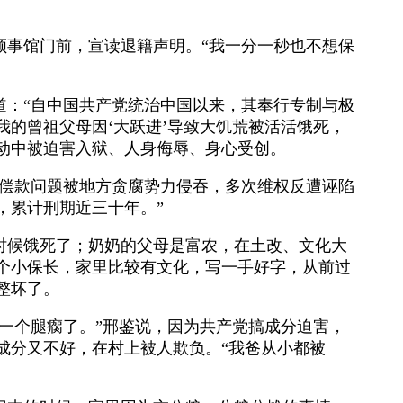
领事馆门前，宣读退籍声明。“我一分一秒也不想保
道：“自中国共产党统治中国以来，其奉行专制与极
我的曾祖父母因‘大跃进’导致大饥荒被活活饿死，
动中被迫害入狱、人身侮辱、身心受创。
故赔偿款问题被地方贪腐势力侵吞，多次维权反遭诬陷
，累计刑期近三十年。”
时候饿死了；奶奶的父母是富农，在土改、文化大
个小保长，家里比较有文化，写一手好字，从前过
整坏了。
一个腿瘸了。”邢鉴说，因为共产党搞成分迫害，
成分又不好，在村上被人欺负。“我爸从小都被