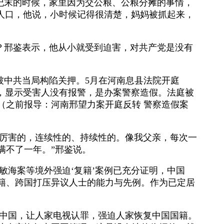
纪末的时候，家里因为交公粮、公粮分摊的事情，
”人口，他说，小时候记得很清楚，妈妈被抓起来，
？邢鉴表示，他从小就受到迫害，对共产党是没有
被中共当局构陷关押。5月在河南息县法院开庭
音，显示受害人没有报警，是办案警察造假。法庭被
（之前报导：河南邢望力案开庭反转 警察造假案
最厉害的，连续性的、持续性的。像我父亲，每次一
满不了一年。”邢鉴说。
敏海案等境外强迫‘复籍’案例已充分证明，中国
籍、跨国打压异议人士的能力与先例。作为已定居
回中国，让人家电视认罪，强迫人家恢复中国国籍。