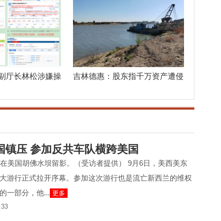
副厅长林松涉嫌操
吉林德惠：股东指千万资产遭侵
吞，异地
国镇压 参加反共车队横跨美国
鉴在美国胡佛水坝留影。（受访者提供） 9月6日，美西美东
大游行正式拉开序幕。参加这次游行也是流亡新西兰的维权
一部分，他...
更多
:33