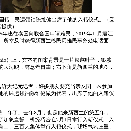
兰国籍，民运领袖陈维健出席了他的入籍仪式。（受
者提供）
5年逃往泰国向联合国申请难民，2019年11月遭江
，所幸及时获得新西兰移民局难民事务处电话面
itizenship）上，文本的图案背景是一片银蕨叶子，银蕨
的大海鸥，寓意着自由；右下角是新西兰的地图，
告诉大纪元记者，好多朋友要充当亲友团，来参加
地的民运领袖陈维健做为代表，出席了他的入籍仪
整十年了。去年8月，也是他来新西兰的第五年，
了加急宣誓，机缘巧合在7月1日举行入籍仪式。入
天有二、三百人集体举行入籍仪式，现场气氛庄重、