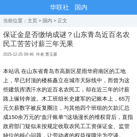
华联社
国内
当前位置：
主页
>
国内
> 正文
保证金是否缴纳成谜？山东青岛近百名农
民工苦苦讨薪三年无果
2025-12-25 09:46
作者:曹玉露
本站讯 在山东省青岛市高新区星雨华府南区的工地
上，早已封顶的楼栋矗立在城市天际线中，而曾为这
些建筑挥洒汗水的近百名农民工，却在近三年的讨薪
路上辗转奔波。木工班组长史建军的记账本上，65万
元欠薪数字被反复圈注，与其他四个班组的欠款汇总
成150余万元的“血汗账单”!这场漫长的维权背后，直指
政府部门疑似未按规定收取农民工工资保证金、监管
缺位的核心问题，让劳动者的权益保障沦为空谈。