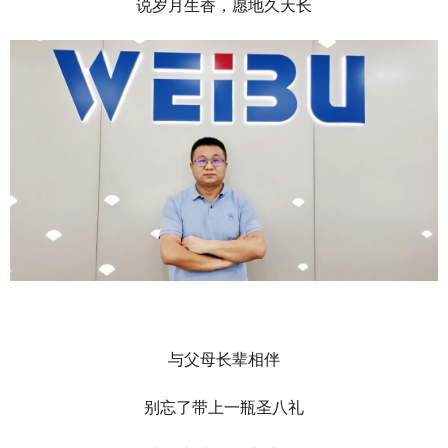
说岁月生香，愿地久天长
与父母长辈相伴
别忘了带上一瓶圣八礼