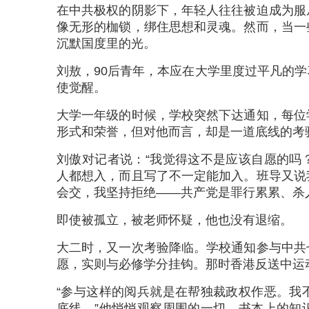
在中共极权的阴影下，年轻人往往被迫成为服
像无形的枷锁，绑住思想和灵魂。然而，当一
沉默国度里的光。
刘敖，90后青年，本应在大学里度过平凡的
使觉醒。
大学一年级的时候，学校突然下达通知，每位
形式和荣誉，但对他而言，却是一道底线的考
刘傲对记者说：“我觉得这不是应该自愿的吗
人都想入，而且写了不一定能加入。班导又说
会交，我坚持拒绝——共产党是罪行累累、杀
即使被孤立，被老师怀疑，他也没有退缩。
大二时，又一次考验降临。学校通知参与中共
愿，实则与必修学分挂钩。那时香港反送中运
“参与这样的阅兵就是在帮独裁政权作恶。我
底线。”他悄悄观察周围的一切，书本上的知