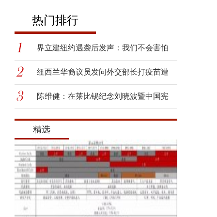
热门排行
界立建纽约遇袭后发声：我们不会害怕
纽西兰华裔议员发问外交部长打疫苗遭
呛
陈维健：在莱比锡纪念刘晓波暨中国宪
政
精选