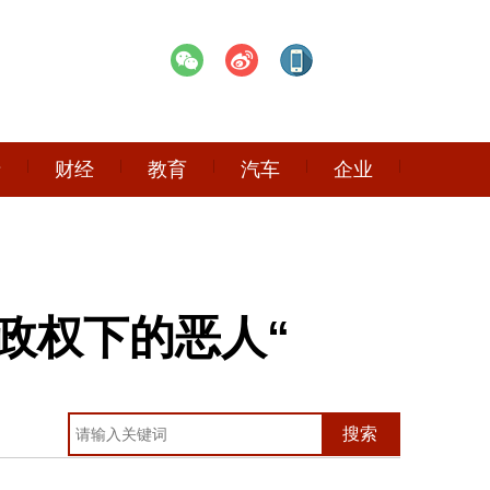
产
财经
教育
汽车
企业
政权下的恶人“
搜索