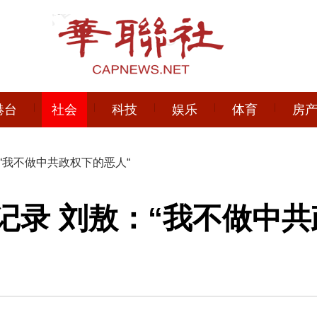
港台
社会
科技
娱乐
体育
房
“我不做中共政权下的恶人“
记录 刘敖：“我不做中共