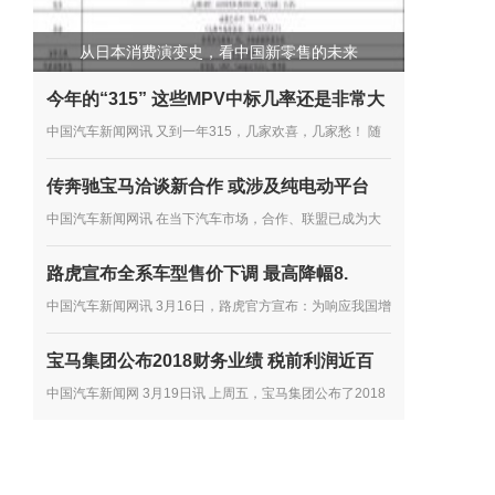
从日本消费演变史，看中国新零售的未来
今年的“315” 这些MPV中标几率还是非常大
中国汽车新闻网讯 又到一年315，几家欢喜，几家愁！ 随
着315的临近，中国消费者协会也于近日发布了《2018年
传奔驰宝马洽谈新合作 或涉及纯电动平台
全国消协组织受理汽车产品投诉情况分析》。 按分析报告
中国汽车新闻网讯 在当下汽车市场，合作、联盟已成为大
显示，2018年全国...
多数车企谋发展的主流趋势，尤其是在产品开发方面。如多
路虎宣布全系车型售价下调 最高降幅8.
年前，雷诺、日产、三菱就达成了联盟合作协议，大众向其
中国汽车新闻网讯 3月16日，路虎官方宣布：为响应我国增
他车企...
值税税率下调政策的实施，第一时间将减税政策惠及中国消
宝马集团公布2018财务业绩 税前利润近百
费者，路虎提前下调在华销售的路虎品牌全系车型厂商建议
中国汽车新闻网 3月19日讯 上周五，宝马集团公布了2018
零售价...
年的财务业绩。2018年，宝马集团在全球共售出超过249
万辆汽车和超过16.5万辆摩托车，集团总收入达到974.8亿
欧元，税前利润达到...