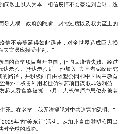
的问题上以人为本，相信疫情不会蔓延到全球，造
而是人祸。政府的隐瞒、封控过度以及权力至上的
，疫情不会蔓延得如此迅速，对全世界造成巨大损
相关官员应接受审判。”
、泰国的留学项目离开中国，但均因疫情失败。经过
抵达老挝。抵达老挝后，他加入“去国者宪政研究
裁的路径，并积极向自由雕塑公园和中国民主教育
至海外：权贵利用老挝仿制药项目谋取非法利益，
动发起人乔鑫鑫被抓；7月，人权律师卢思位亦被老
乎生死。在老挝，我无法摆脱对中共迫害的恐惧。”
025年的“美东行”活动。从加州自由雕塑公园出
共对全球的威胁。