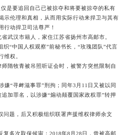
仅仅是要追回自己已被掠夺和将要被掠夺的私有
揭示伦理和真相，从而用实际行动来捍卫与其有
用行动捍卫司法尊严！
，湖北省武汉市籍人，家住江苏省扬州市高邮市。
织“中国人权观察”前秘书长，“玫瑰团队”代言
行维权。
广州律师隋牧青被吊照听证会时，被警方突然限制自
以涉嫌“寻衅滋事罪”刑拘；同年3月11日又被以同
被追加罪名，以涉嫌“煽动颠覆国家政权罪”转押
权问题，后又积极组织联署声援维权律师余文
复多次取保候审；2018年8月28日，曾被高邮