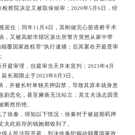
市检察院决定又被取保候审；2020年5月6日，经
监视居住；同年11月4日，其刚做完心脏搭桥手术
病，又被高邮市辖区派出所警方突然从家中带
动颠覆国家政权罪”执行逮捕；后其案在开庭受审
；
所开庭审理，但庭审当天并未宣判；2023年4月
延长期限止于2023年8月3日。
供，并被长时单独关押囚禁，导致其原本就身患
急剧恶化，甚至瘫痪无法站立；其丈夫汤志因受
被断然拒绝。
所会见了徐秦，得知以下情况：徐秦对于被超期羁押
丈夫此前存的钱她都收到了。
州市中级人民法院开庭，判决徐秦犯煽动颠覆国家政