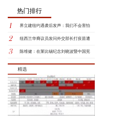
热门排行
界立建纽约遇袭后发声：我们不会害怕
纽西兰华裔议员发问外交部长打疫苗遭
呛
陈维健：在莱比锡纪念刘晓波暨中国宪
政
精选