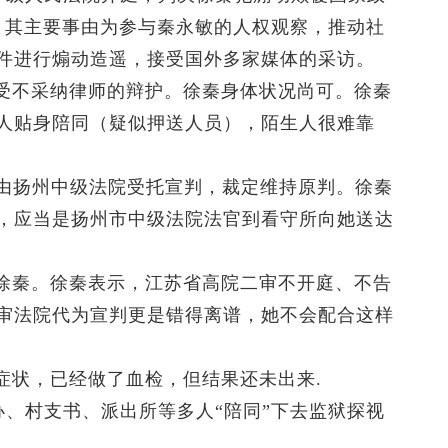
。其主要事由为参与秦永敏的人权观察，推动社
件进行煽动造遥，接受国外多家媒体的采访。
受不采纳律师的辩护。徐秦身体状况尚可。徐秦
人贴身陪同（疑似押送人员），陌生人很难靠
案二审由扬州中级法院受托宣判，裁定维持原判。徐秦
，应当是扬州市中级法院法官到看守所向她送达
徐秦。徐秦表示，江苏省高院二审不开庭、不告
审法院代为宣判更是错得离谱，她不会配合这样
症状，已经做了血检，但结果还未出来.
访办、村支书、派出所等多人“陪同”下去监狱探视