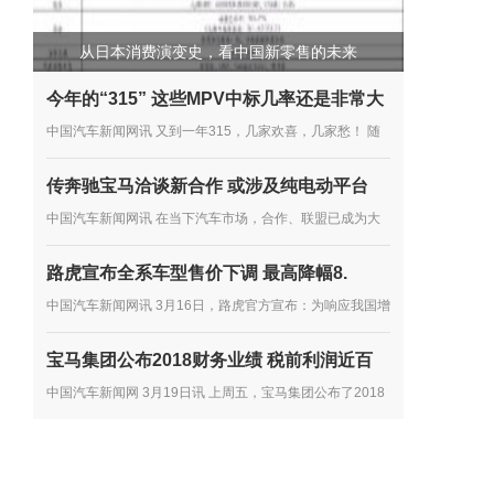
从日本消费演变史，看中国新零售的未来
今年的“315” 这些MPV中标几率还是非常大
中国汽车新闻网讯 又到一年315，几家欢喜，几家愁！ 随
着315的临近，中国消费者协会也于近日发布了《2018年
传奔驰宝马洽谈新合作 或涉及纯电动平台
全国消协组织受理汽车产品投诉情况分析》。 按分析报告
中国汽车新闻网讯 在当下汽车市场，合作、联盟已成为大
显示，2018年全国...
多数车企谋发展的主流趋势，尤其是在产品开发方面。如多
路虎宣布全系车型售价下调 最高降幅8.
年前，雷诺、日产、三菱就达成了联盟合作协议，大众向其
中国汽车新闻网讯 3月16日，路虎官方宣布：为响应我国增
他车企...
值税税率下调政策的实施，第一时间将减税政策惠及中国消
宝马集团公布2018财务业绩 税前利润近百
费者，路虎提前下调在华销售的路虎品牌全系车型厂商建议
中国汽车新闻网 3月19日讯 上周五，宝马集团公布了2018
零售价...
年的财务业绩。2018年，宝马集团在全球共售出超过249
万辆汽车和超过16.5万辆摩托车，集团总收入达到974.8亿
欧元，税前利润达到...