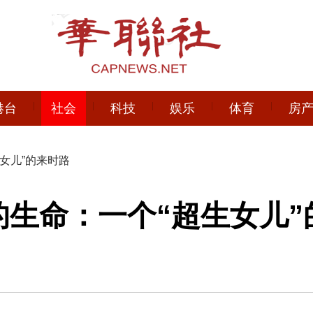
港台
社会
科技
娱乐
体育
房
生女儿”的来时路
的生命：一个“超生女儿”