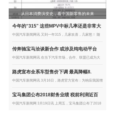
从日本消费演变史，看中国新零售的未来
今年的“315” 这些MPV中标几率还是非常大
中国汽车新闻网讯 又到一年315，几家欢喜，几家愁！ 随
着315的临近，中国消费者协会也于近日发布了《2018年
传奔驰宝马洽谈新合作 或涉及纯电动平台
全国消协组织受理汽车产品投诉情况分析》。 按分析报告
中国汽车新闻网讯 在当下汽车市场，合作、联盟已成为大
显示，2018年全国...
多数车企谋发展的主流趋势，尤其是在产品开发方面。如多
路虎宣布全系车型售价下调 最高降幅8.
年前，雷诺、日产、三菱就达成了联盟合作协议，大众向其
中国汽车新闻网讯 3月16日，路虎官方宣布：为响应我国增
他车企...
值税税率下调政策的实施，第一时间将减税政策惠及中国消
宝马集团公布2018财务业绩 税前利润近百
费者，路虎提前下调在华销售的路虎品牌全系车型厂商建议
中国汽车新闻网 3月19日讯 上周五，宝马集团公布了2018
零售价...
年的财务业绩。2018年，宝马集团在全球共售出超过249
万辆汽车和超过16.5万辆摩托车，集团总收入达到974.8亿
欧元，税前利润达到...