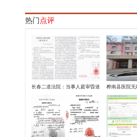
热门
点评
长春二道法院：当事人庭审昏迷
桦南县医院无
休克法官
疗事故彻