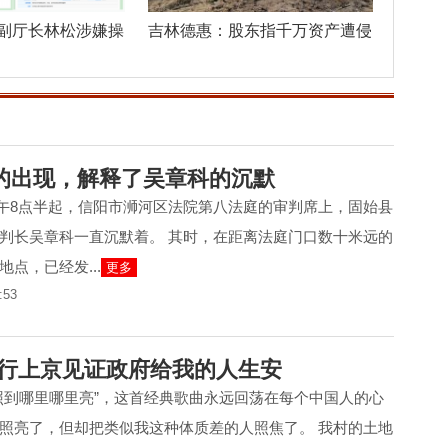
副厅长林松涉嫌操
吉林德惠：股东指千万资产遭侵
吞，异地
的出现，解释了吴章科的沉默
3日上午8点半起，信阳市浉河区法院第八法庭的审判席上，固始县
判长吴章科一直沉默着。 其时，在距离法庭门口数十米远的
点，已经发...
更多
:53
出行上京见证政府给我的人生安
照到哪里哪里亮”，这首经典歌曲永远回荡在每个中国人的心
照亮了，但却把类似我这种体质差的人照焦了。 我村的土地