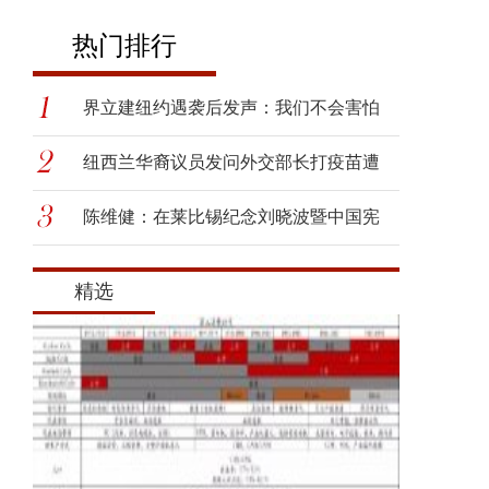
热门排行
界立建纽约遇袭后发声：我们不会害怕
纽西兰华裔议员发问外交部长打疫苗遭
呛
陈维健：在莱比锡纪念刘晓波暨中国宪
政
精选