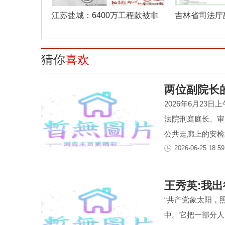
江苏盐城：6400万工程款被非
吉林省司法厅
法转移 亭湖
纵市场监
猜你
喜欢
两位副院长
2026年6月2
法院刑庭庭长、审
公共走廊上的安检地
2026-06-25 18:59
王秀英:我
“共产党象太阳，
中。它把一部分人