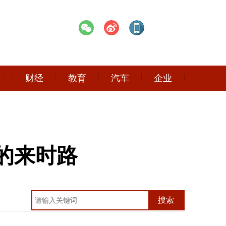
产
财经
教育
汽车
企业
的来时路
搜索