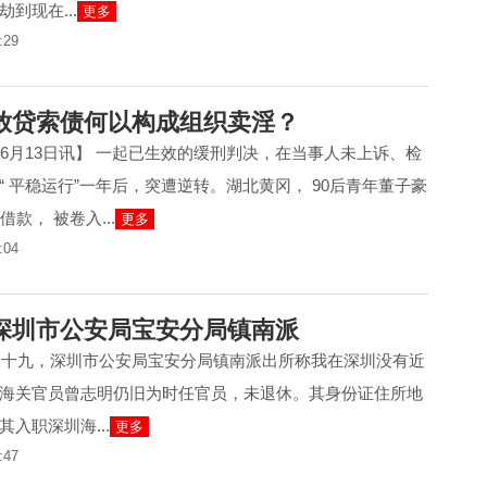
到现在...
更多
:29
放贷索债何以构成组织卖淫？
6年6月13日讯】 一起已生效的缓刑判决，在当事人未上诉、检
“ 平稳运行”一年后，突遭逆转。湖北黄冈， 90后青年董子豪
款， 被卷入...
更多
:04
深圳市公安局宝安分局镇南派
年二十九，深圳市公安局宝安分局镇南派出所称我在深圳没有近
海关官员曾志明仍旧为时任官员，未退休。其身份证住所地
入职深圳海...
更多
:47