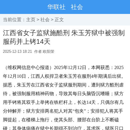
华联社
社会
当前位置：
主页
>
社会
> 正文
江西省女子监狱施酷刑 朱玉芳狱中被强制
服药并上铐14天
2025-12-13 18:21
作者:欧阳荣
（维权网信息中心报道）
2025
年
12
月
12
日，本网获悉：
2025
年
12
月
10
日，江西人权捍卫者朱玉芳在服刑
4
年期满后出狱。
据悉，朱玉芳在江西省女子监狱服刑期间，遭到狱方酷刑虐
待，被强制服用精神药物，导致其每日头脑昏沉嗜睡；狱方
用手铐将其双手上举拷在铁栏杆上，长达
14
天，只偶尔有几
分钟解开；狱方安排两名犯人对其“包夹”；安排犯人将其手
脚提起，在楼梯上拖行，使其头部、腰部在台阶上不断磕
碰；其身体病痛在狱中长期得不到治疗，其求医，狱医只口