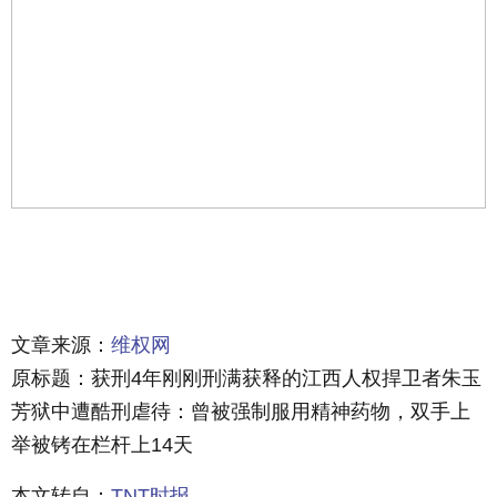
文章来源：
维权网
原标题：获刑4年刚刚刑满获释的江西人权捍卫者朱玉
芳狱中遭酷刑虐待：曾被强制服用精神药物，双手上
举被铐在栏杆上14天
本文转自：
TNT时报