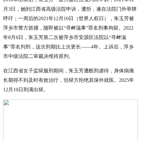
月
3
日，她到江西省高级法院申诉，遭拒，遂在法院门外举牌
呼吁；一周后的
2021
年
12
月
10
日（世界人权日），朱玉芳被
萍乡市警方抓捕，随即被以“寻衅滋事”罪名刑事拘留。
2022
年
8
月
6
日，朱玉芳第二次被萍乡市安源区法院以“寻衅滋
事”罪名判刑，这次刑期比上次更长——
4
年。上诉后，萍乡
市中级法院二审裁决维持原判。
在江西省女子监狱服刑期间，朱玉芳遭酷刑虐待，身体病痛
长期得不到及时有效治疗，但狱方拒绝其保外就医。
2025
年
12
月
10
日刑满出狱。