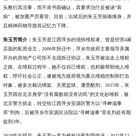
头敷衍其没事，而不肯书面确认，其要求治疗反被诬“装
病”，被加重严厉看管。目前，出狱后的朱玉芳病痛缠身，并
且精神药物导致其记忆力下降。
朱玉芳简介：
朱玉芳是江西萍乡的强拆维权者。曾是经营
4
家
店面的私营业主，
2006
年拆迁中，萍乡市政府主要领导亲属
开办的房地产公司拒不兑现拆迁协议，朱玉芳被迫走上维权
之路。在维权过程中，她不仅自己维权，也积极帮助他人维
权，呼吁社会公正，遂被地方政府视为重点维稳控制和打击
对象，被多次截访绑架、关黑监狱、遭受酷刑。
2015
年，朱
玉芳因在北京身穿“没有腐败就没有访民”的文化衫维权，被
北京警方抓走，转交给江西萍乡安源区警方以“寻衅滋事
罪”刑拘，后被萍乡市安源区法院以“寻衅滋事”罪名判处有期
徒刑
3
年。
2018
年出狱后，朱玉芳一直为被枉法冤判而申诉；
2021
年
12