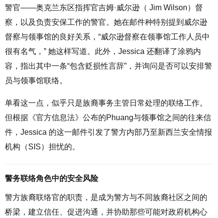
警官——奥克兰东区指挥官吉姆·威尔逊（ Jim Wilson）督
察，以及负责安保工作的警官。她在邮件种特别提到威尔逊
督察与领事馆的良好关系，“威尔逊督察在领事馆工作人员中
很有名气，” 她这样写道。此外，Jessica 还翻译了涂鸦内
容，指出其中一条“包含贬损性言辞”，并询问是否可以安排警
员与领事馆联络。
单看这一点，似乎只是族裔事务主管日常处理的联络工作。
但根据《官方信息法》公布的Phuang与领事馆之间的往来信
件，Jessica 的这一邮件引发了警方内部乃至新西兰安全情报
机构（SIS）担忧的。
警务联络角色中的安全风险
警方族裔联络官的职责，是成为警方与不同族裔社区之间的
桥梁，建立信任、促进沟通，并协助那些可能对政府机构心