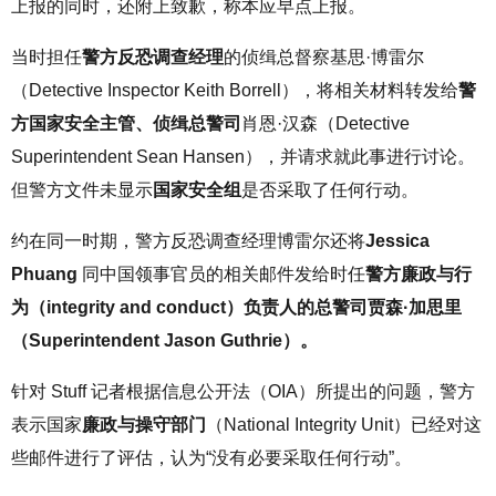
上报的同时，还附上致歉，称本应早点上报。
当时担任
警方反恐调查经理
的侦缉总督察基思·博雷尔
（Detective Inspector Keith Borrell），将相关材料转发给
警
方国家安全主管、侦缉总警司
肖恩·汉森（Detective
Superintendent Sean Hansen），并请求就此事进行讨论。
但警方文件未显示
国家安全组
是否采取了任何行动。
约在同一时期，警方反恐调查经理博雷尔还将
Jessica
Phuang
同中国领事官员的相关邮件发给时任
警方廉政与行
为（integrity and conduct）负责人的总警司贾森·加思里
（Superintendent Jason Guthrie）。
针对 Stuff 记者根据信息公开法（OIA）所提出的问题，警方
表示国家
廉政与操守部门
（National Integrity Unit）已经对这
些邮件进行了评估，认为“没有必要采取任何行动”。