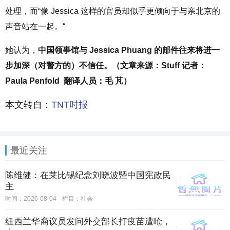
处理，而“像 Jessica 这样的官员却似乎更倾向于与亲北京的
声音站在一起。“
她认为，
中国领事馆与 Jessica Phuang 的邮件往来将进一
步加深（对警方的）不信任。（文章来源：Stuff 记者：
Paula Penfold 翻译人员：毛 芃）
本文转自：
TNT时报
最近关注
陈维健：在莱比锡纪念刘晓波暨中国宪政民
主
时间：2026-08-04
栏目：
社会
纽西兰华裔议员发问外交部长打疫苗遭呛，