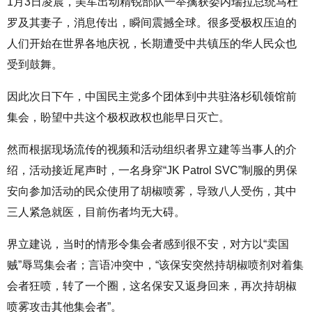
1月3日凌晨，美军出动精锐部队一举擒获委内瑞拉总统马杜
罗及其妻子，消息传出，瞬间震撼全球。很多受极权压迫的
人们开始在世界各地庆祝，长期遭受中共镇压的华人民众也
受到鼓舞。
因此次日下午，中国民主党多个团体到中共驻洛杉矶领馆前
集会，盼望中共这个极权政权也能早日灭亡。
然而根据现场流传的视频和活动组织者界立建等当事人的介
绍，活动接近尾声时，一名身穿“JK Patrol SVC”制服的男保
安向参加活动的民众使用了胡椒喷雾，导致八人受伤，其中
三人紧急就医，目前伤者均无大碍。
界立建说，当时的情形令集会者感到很不安，对方以“卖国
贼”辱骂集会者；言语冲突中，“该保安突然持胡椒喷剂对着集
会者狂喷，转了一个圈，这名保安又返身回来，再次持胡椒
喷雾攻击其他集会者”。