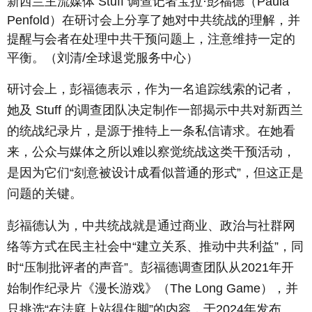
新西兰主流媒体 Stuff 调查记者宝拉·彭福德（Paula
Penfold）在研讨会上分享了她对中共统战的理解，并
提醒与会者在处理中共干预问题上，注意维持一定的
平衡。（刘清/全球退党服务中心）
研讨会上，彭福德表示，作为一名追踪线索的记者，
她及 Stuff 的调查团队决定制作一部揭示中共对新西兰
的统战纪录片，是源于推特上一条私信请求。在她看
来，公众与媒体之所以难以察觉统战这类干预活动，
是因为它们“刻意被设计成看似普通的形式”，但这正是
问题的关键。
彭福德认为，中共统战就是通过商业、政治与社群网
络等方式在民主社会中“建立关系、推动中共利益”，同
时“压制批评者的声音”。彭福德调查团队从2021年开
始制作纪录片《漫长游戏》（
The Long Game
），并
只挑选“在法庭上站得住脚”的内容，于2024年发布。