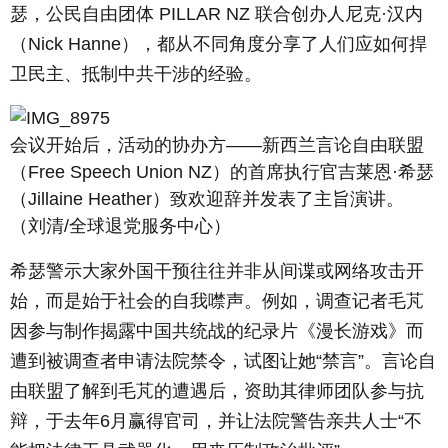
瑟，公民自由团体 PILLAR NZ 联合创办人尼克·汉内
（Nick Hanne），都从不同角度分享了人们应如何捍
卫民主、抵制中共干涉的经验。
会议开始后，活动的协办方——新西兰言论自由联盟
（Free Speech Union NZ）的首席执行官吉莱恩·希瑟
（Jillaine Heather）致欢迎辞并发表了主旨演讲。
（刘清/全球退党服务中心）
希瑟警示大家外国干预往往并非从间谍或网络攻击开
始，而是始于社会的自我噤声。例如，调查记者毛芃
因参与制作揭露中国共统战的纪录片《漫长游戏》而
遭到被调查者申请法院禁令，试图让她“禁言”。言论自
由联盟了解到毛芃的遭遇后，资助其律师团队参与抗
辩，于去年6月赢得官司，并让法院警告亲共人士“不