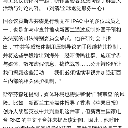
与工党议员怀特一起，确保国会各党派同僚了解当天
活动与讨论内容。（刘清/全球退党服务中心）
国会议员斯蒂芬森是行动党在 IPAC 中的多位成员之
一，也是参与审查并推动新西兰通过反制外国干预相
关法案的司法特别委员会成员。他在研讨会上指
出，“中共等威权体制用压制异议的手段维持其控制，
并将这些手段输出到海外，恐吓侨民社群、施压学界
与媒体、散布虚假信息、搞统战等……公开辩论能让
我们揭露这些活动……我们必须继续审视并加强新西
兰内部的相关保护机制。”
斯蒂芬森还提到，媒体环境也需要警惕“自我审查”的风
险。比如，新西兰主流媒体报导了香港《苹果日报》
创办人黎智英被中共判重刑这件事，但新西兰国家电
台 RNZ 的中文平台并未提及该新闻。因此，他呼吁