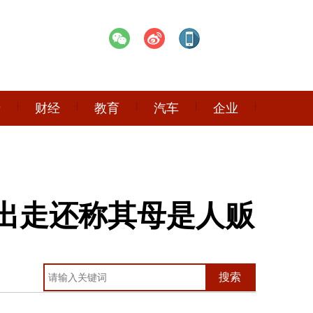
产
财经
教育
汽车
企业
出走还称其母是人贩
搜索