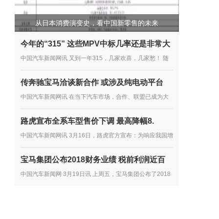
从日本消费演变史，看中国新零售的未来
今年的“315” 这些MPV中标几率还是非常大
中国汽车新闻网讯 又到一年315，几家欢喜，几家愁！ 随
着315的临近，中国消费者协会也于近日发布了《2018年
传奔驰宝马洽谈新合作 或涉及纯电动平台
全国消协组织受理汽车产品投诉情况分析》。 按分析报告
中国汽车新闻网讯 在当下汽车市场，合作、联盟已成为大
显示，2018年全国...
多数车企谋发展的主流趋势，尤其是在产品开发方面。如多
路虎宣布全系车型售价下调 最高降幅8.
年前，雷诺、日产、三菱就达成了联盟合作协议，大众向其
中国汽车新闻网讯 3月16日，路虎官方宣布：为响应我国增
他车企...
值税税率下调政策的实施，第一时间将减税政策惠及中国消
宝马集团公布2018财务业绩 税前利润近百
费者，路虎提前下调在华销售的路虎品牌全系车型厂商建议
中国汽车新闻网 3月19日讯 上周五，宝马集团公布了2018
零售价...
年的财务业绩。2018年，宝马集团在全球共售出超过249
万辆汽车和超过16.5万辆摩托车，集团总收入达到974.8亿
欧元，税前利润达到...