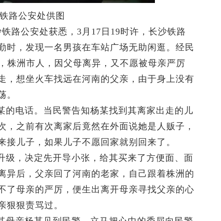
沙铁路公安处供图
路公安处获悉，3月17日19时许，长沙铁路
勤时，发现一名男孩在车站广场无助闲逛。经民
岁，株洲市人，因父母离异，又不愿被母亲严厉
走，想坐火车找远在河南的父亲，由于身上没有
荡。
的电话。当民警告知杨某找到其离家出走的儿
次，之前有次离家后竟然在外面说她是人贩子，
来接儿子，如果儿子不愿回家就别回来了。
级，决定先开导小张，给其买来了方便面、面
离异后，父亲回了河南的老家，自己跟着株洲的
不了母亲的严厉，便生出离开母亲寻找父亲的心
亲狠狠责骂过。