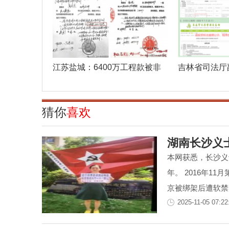
江苏盐城：6400万工程款被非
吉林省司法厅
法转移 亭湖
纵市场监
猜你
喜欢
湖南长沙义
本网获悉，长沙义
年。 2016年1
京被绑架后遭软禁，
2025-11-05 07:22