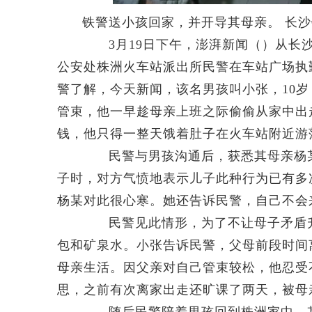
铁警送小孩回家，并开导其母亲。 长
3月19日下午，澎湃新闻（）从长沙铁
公安处株洲火车站派出所民警在车站广场执
警了解，今天新闻，该名男孩叫小张，10
管束，他一早趁母亲上班之际偷偷从家中出
钱，他只得一整天饿着肚子在火车站附近游
民警与男孩沟通后，获悉其母亲杨某
子时，对方气愤地表示儿子此种行为已有多
杨某对此很心寒。她还告诉民警，自己不会
民警见此情形，为了不让母子矛盾升
包和矿泉水。小张告诉民警，父母前段时间
母亲生活。因父亲对自己管束较松，他忍受
思，之前有次离家出走还旷课了两天，被母