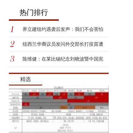
热门排行
界立建纽约遇袭后发声：我们不会害怕
纽西兰华裔议员发问外交部长打疫苗遭
呛
陈维健：在莱比锡纪念刘晓波暨中国宪
政
精选