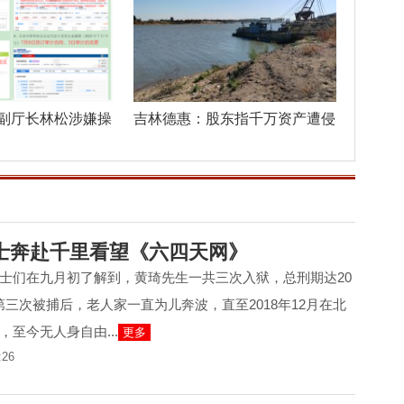
副厅长林松涉嫌操
吉林德惠：股东指千万资产遭侵
吞，异地
士奔赴千里看望《六四天网》
士们在九月初了解到，黄琦先生一共三次入狱，总刑期达20
1月第三次被捕后，老人家一直为儿奔波，直至2018年12月在北
至今无人身自由...
更多
:26