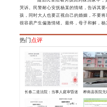
随后民警陪着男孩回到株洲家中，其
哭诉。民警耐心安抚杨某的情绪，告诉其要
孩，同时大人也要正视自己的婚姻，不要将
很容易产生偏激情绪。最终，母子和解，杨
热门
点评
长春二道法院：当事人庭审昏迷
桦南县医院无
休克法官
疗事故彻