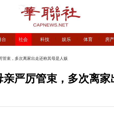
港台
社会
科技
娱乐
体育
房
严厉管束，多次离家出走还称其母是人贩
母亲严厉管束，多次离家