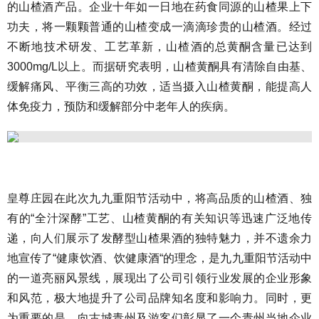
的山楂酒产品。企业十年如一日地在药食同源的山楂果上下
功夫，将一颗颗普通的山楂变成一滴滴珍贵的山楂酒。经过
不断地技术研发、工艺革新，山楂酒的总黄酮含量已达到
3000mg/L以上。而据研究表明，山楂黄酮具有清除自由基、
缓解痛风、平衡三高的功效，适当摄入山楂黄酮，能提高人
体免疫力，预防和缓解部分中老年人的疾病。
皇尊庄园在此次九九重阳节活动中，将高品质的山楂酒、独
有的“全汁深酵”工艺、山楂黄酮的有关知识等迅速广泛地传
递，向人们展示了发酵型山楂果酒的独特魅力，并不遗余力
地宣传了“健康饮酒、饮健康酒“的理念，是九九重阳节活动中
的一道亮丽风景线，展现出了公司引领行业发展的企业形象
和风范，极大地提升了公司品牌知名度和影响力。同时，更
为重要的是，向古城青州及游客们彰显了一个青州当地企业