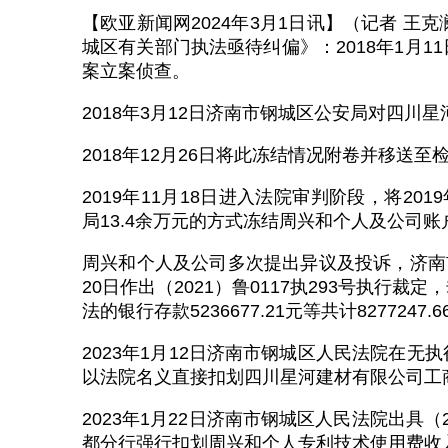
【欧亚新闻网2024年3月1日讯】（记者 王
城区有关部门执法亟待纠偏》：2018年1月
案立案侦查。
2018年3月12日济南市钢城区公安局对四川星
2018年12月26日将此冻结情况附卷并移送至
2019年11月18日进入法院审判阶段，将20
局13.4余万元的方式冻结周兴和个人及公司账户等
周兴和个人及公司多次提出异议及投诉，济南市
20日作出（2021）鲁0117执293号执行
法的银行存款5236677.21元等共计8277247.
2023年1月12日济南市钢城区人民法院在
以法院名义直接扣划四川星河建材有限公司工商
2023年1月22日济南市钢城区人民法院出具（2
都分行强行扣划周兴和个人专利技术使用费收入合法