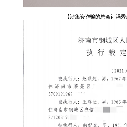
【涉集资诈骗的总会计冯秀