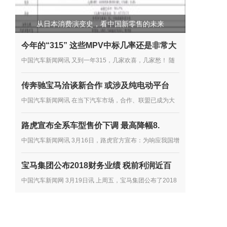
从日本消费演变史，看中国新零售的未来
今年的“315” 这些MPV中标几率还是非常大
中国汽车新闻网讯 又到一年315，几家欢喜，几家愁！ 随
着315的临近，中国消费者协会也于近日发布了《2018年
传奔驰宝马洽谈新合作 或涉及纯电动平台
全国消协组织受理汽车产品投诉情况分析》。 按分析报告
中国汽车新闻网讯 在当下汽车市场，合作、联盟已成为大
显示，2018年全国...
多数车企谋发展的主流趋势，尤其是在产品开发方面。如多
路虎宣布全系车型售价下调 最高降幅8.
年前，雷诺、日产、三菱就达成了联盟合作协议，大众向其
中国汽车新闻网讯 3月16日，路虎官方宣布：为响应我国增
他车企...
值税税率下调政策的实施，第一时间将减税政策惠及中国消
宝马集团公布2018财务业绩 税前利润近百
费者，路虎提前下调在华销售的路虎品牌全系车型厂商建议
中国汽车新闻网 3月19日讯 上周五，宝马集团公布了2018
零售价...
年的财务业绩。2018年，宝马集团在全球共售出超过249
万辆汽车和超过16.5万辆摩托车，集团总收入达到974.8亿
欧元，税前利润达到...