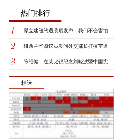
热门排行
界立建纽约遇袭后发声：我们不会害怕
纽西兰华裔议员发问外交部长打疫苗遭
呛
陈维健：在莱比锡纪念刘晓波暨中国宪
政
精选