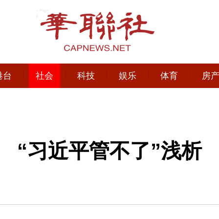
港台
社会
科技
娱乐
体育
房
“习近平管不了”浅析