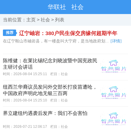
华联社
社会
当前位置：
主页
>
社会
> 列表
推荐
辽宁岫岩：380户民生保交房缘何超期半年
在辽宁鞍山市岫岩县，有一楼盘叫大宁府，是当地政府划...
[详情]
陈维健：在莱比锡纪念刘晓波暨中国宪政民
主研讨会讲话
时间：2026-08-04 15:25:11
栏目：
社会
纽西兰华裔议员发问外交部长打疫苗遭呛，
中国政府声明此地无银三百两
时间：2026-08-04 15:25:10
栏目：
社会
界立建纽约遇袭后发声：我们不会害怕
时间：2026-07-21 12:06:17
栏目：
社会