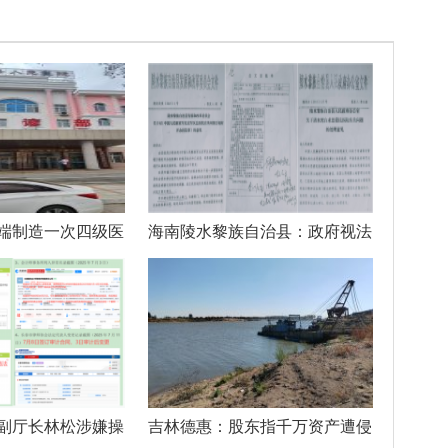
端制造一次四级医
海南陵水黎族自治县：政府视法
律如儿戏
副厅长林松涉嫌操
吉林德惠：股东指千万资产遭侵