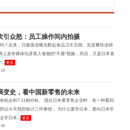
吞，异地
饮引众怒：员工操作间内拍摄
吗？近来，日媒接连曝光数起食品卫生丑闻。先是餐饮连锁
在网上发布裸体玩弄客人食物的“不雅”视频；而后，又是日本著
..
更多
:18
演变史，看中国新零售的未来
有机会和7-11相对标。 我在日本看零售企业时，有一种看到
所以今天我想探讨三件事情： 为什么要学日本，要向日本学
学日本...
更多
:48