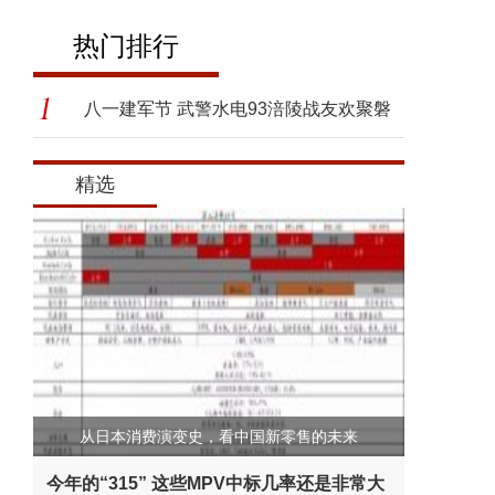
热门排行
八一建军节 武警水电93涪陵战友欢聚磐
石
精选
从日本消费演变史，看中国新零售的未来
今年的“315” 这些MPV中标几率还是非常大