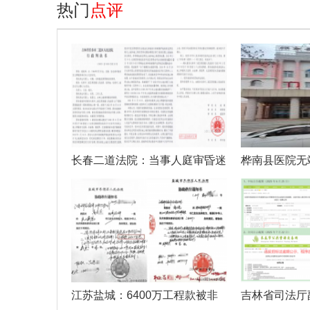
热门
点评
长春二道法院：当事人庭审昏迷
桦南县医院无
休克法官
疗事故彻
江苏盐城：6400万工程款被非
吉林省司法厅