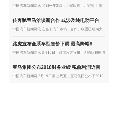
中国汽车新闻网讯 又到一年315，几家欢喜，几家愁！ 随
着315的临近，中国消费者协会也于近日发布了《2018年
传奔驰宝马洽谈新合作 或涉及纯电动平台
全国消协组织受理汽车产品投诉情况分析》。 按分析报告
中国汽车新闻网讯 在当下汽车市场，合作、联盟已成为大
显示，2018年全国...
多数车企谋发展的主流趋势，尤其是在产品开发方面。如多
路虎宣布全系车型售价下调 最高降幅8.
年前，雷诺、日产、三菱就达成了联盟合作协议，大众向其
中国汽车新闻网讯 3月16日，路虎官方宣布：为响应我国增
他车企...
值税税率下调政策的实施，第一时间将减税政策惠及中国消
宝马集团公布2018财务业绩 税前利润近百
费者，路虎提前下调在华销售的路虎品牌全系车型厂商建议
中国汽车新闻网 3月19日讯 上周五，宝马集团公布了2018
零售价...
年的财务业绩。2018年，宝马集团在全球共售出超过249
万辆汽车和超过16.5万辆摩托车，集团总收入达到974.8亿
欧元，税前利润达到...