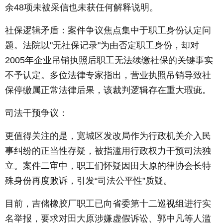
余48项未被采信也未获任何解释说明。
社保逻辑矛盾：案件争议焦点集中于职工身份认定问
题。法院以"无社保记录"为由否定职工身份，却对
2005年企业吊销执照后职工无法续缴社保的关键事实
不予认定。多位法律专家指出，营业执照吊销导致社
保停缴属正常法律后果，该裁判逻辑存在重大瑕疵。
司法干预争议：
更值得关注的是，宽城区发改局作为行政机关介入民
事纠纷的正当性存疑，被指滥用行政权力干预司法独
立。案件二审中，职工们怀疑因田大原的律协会长特
殊身份再度败诉，引发“司法公平性”质疑。
目前，吉储橡胶厂职工已向省委第十二巡视组进行实
名举报，要求对田大原涉嫌虚假诉讼、郭中凡等人滥