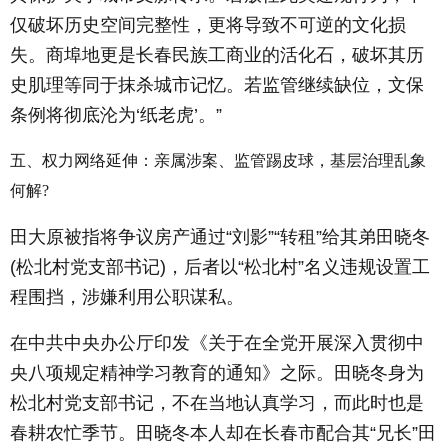
仅破坏历史空间完整性，更将导致不可逆的文化损
失。商埠地更是长春民族工商业的活化石，破坏其历
史肌理等同于抹杀城市记忆。若监管继续缺位，文保
条例将彻底沦为‘纸老虎’。”
五、权力网络延伸：亲属涉案、监管踢皮球，基层治理乱象
何解?
田大原被指将争议房产通过“刘影”“转租”给其弟田晓冬
(松北村党支部书记)，后者以“松北村”名义违规设置工
程围挡，涉嫌利用公职谋私。
在中共中央办公厅印发《关于在全党开展深入贯彻中
央八项规定精神学习教育的通知》之际。田晓冬身为
松北村党支部书记，不在当地认真学习，而此时也是
春耕农忙季节。田晓冬本人却在长春市配合其“兄长”田