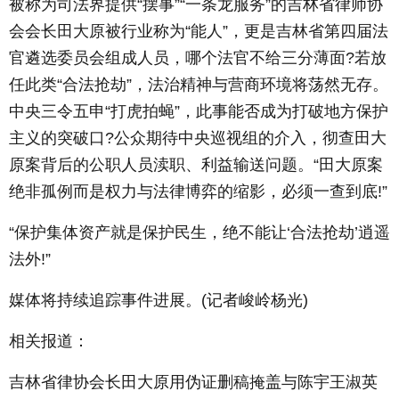
被称为司法界提供“摆事”“一条龙服务”的吉林省律师协
会会长田大原被行业称为“能人”，更是吉林省第四届法
官遴选委员会组成人员，哪个法官不给三分薄面?若放
任此类“合法抢劫”，法治精神与营商环境将荡然无存。
中央三令五申“打虎拍蝇”，此事能否成为打破地方保护
主义的突破口?公众期待中央巡视组的介入，彻查田大
原案背后的公职人员渎职、利益输送问题。“田大原案
绝非孤例而是权力与法律博弈的缩影，必须一查到底!”
“保护集体资产就是保护民生，绝不能让‘合法抢劫’逍遥
法外!”
媒体将持续追踪事件进展。(记者峻岭杨光)
相关报道：
吉林省律协会长田大原用伪证删稿掩盖与陈宇王淑英