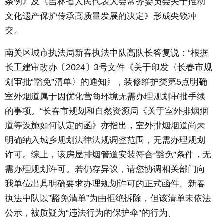
条例》及《吉林省人民代表大会常务委员会关于推动
文化遗产保护传承高质量发展的决定》形成尖锐冲
突。
南关区城市执法局新春执法中队高队长答复说：“根据
长工建审改办〔2024〕3号文件《关于印发〈长春市规
划审批“豁免”清单〉的通知》，装修维护类第5点明确
室外烟道属于因优化营商环境无需办理规划审批手续
的事项。“长春市规划和自然资源局《关于室外排烟烟
道等设施如何认定的函》亦指出，室外排烟烟道尚未
明确纳入城乡规划法律法规调整范围，无需办理规划
许可。综上，该房屋排烟管道安装符合“豁免”条件，无
需办理规划许可。若仍存异议，请您协调相关部门向
我单位出具明确要求办理规划许可的正式函件。新春
执法中队以”豁免清单”为由拒绝拆除，但该清单未依法
公示，被质疑为“违法行为的保护伞”的行为。