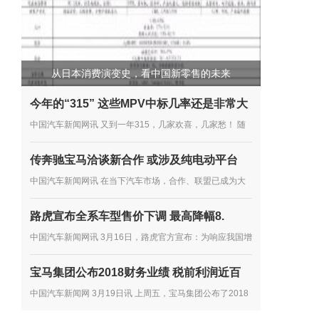
从日本消费演变史，看中国新零售的未来
今年的“315” 这些MPV中标几率还是非常大
中国汽车新闻网讯 又到一年315，几家欢喜，几家愁！ 随
着315的临近，中国消费者协会也于近日发布了《2018年
传奔驰宝马洽谈新合作 或涉及纯电动平台
全国消协组织受理汽车产品投诉情况分析》。 按分析报告
中国汽车新闻网讯 在当下汽车市场，合作、联盟已成为大
显示，2018年全国...
多数车企谋发展的主流趋势，尤其是在产品开发方面。如多
路虎宣布全系车型售价下调 最高降幅8.
年前，雷诺、日产、三菱就达成了联盟合作协议，大众向其
中国汽车新闻网讯 3月16日，路虎官方宣布：为响应我国增
他车企...
值税税率下调政策的实施，第一时间将减税政策惠及中国消
宝马集团公布2018财务业绩 税前利润近百
费者，路虎提前下调在华销售的路虎品牌全系车型厂商建议
中国汽车新闻网 3月19日讯 上周五，宝马集团公布了2018
零售价...
年的财务业绩。2018年，宝马集团在全球共售出超过249