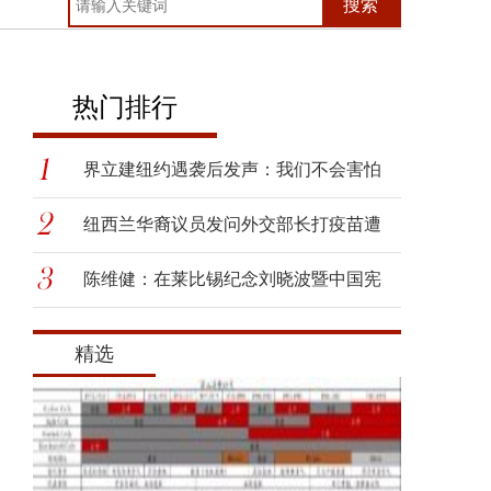
搜索
热门排行
界立建纽约遇袭后发声：我们不会害怕
纽西兰华裔议员发问外交部长打疫苗遭
呛
陈维健：在莱比锡纪念刘晓波暨中国宪
政
精选