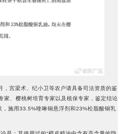
0月，宫梁术、纪小卫等农户请具备司法资质的鉴
专家、樱桃树培育专家以及植保专家，鉴定结论
，施用33.5%喹啉铜悬浮剂和23%松脂酸铜乳
论是：其使用过的“橙皮精油中含有高含量的隐