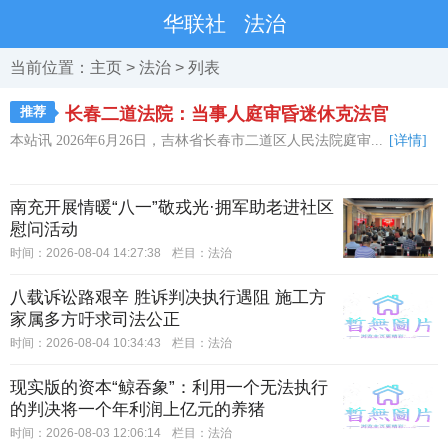
华联社
法治
当前位置：
主页
>
法治
> 列表
推荐
长春二道法院：当事人庭审昏迷休克法官
本站讯 2026年6月26日，吉林省长春市二道区人民法院庭审...
[详情]
南充开展情暖“八一”敬戎光·拥军助老进社区
慰问活动
时间：2026-08-04 14:27:38
栏目：
法治
八载诉讼路艰辛 胜诉判决执行遇阻 施工方
家属多方吁求司法公正
时间：2026-08-04 10:34:43
栏目：
法治
现实版的资本“鲸吞象”：利用一个无法执行
的判决将一个年利润上亿元的养猪
时间：2026-08-03 12:06:14
栏目：
法治