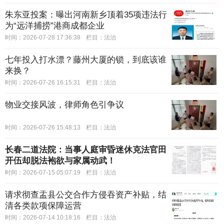
朱东亚投案：曝出河南新乡顶着35项违法行
为“远洋捕捞”港商成都企业
时间：2026-07-28 17:36:38
栏目：
法治
七年投入打水漂？藤州大厦的锁，到底该谁
来换？
时间：2026-07-26 16:15:31
栏目：
法治
物业交接风波，律师角色引争议
时间：2026-07-26 15:48:13
栏目：
法治
长春二道法院：当事人庭审昏迷休克法官田
开伍却脱法袍欲与家属动武！
时间：2026-07-15 05:07:19
栏目：
法治
请求彻查盂县公交合作方侵吞资产补贴，结
清各类款项保障运营
时间：2026-07-14 10:18:16
栏目：
法治